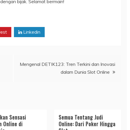
n dengan bijak. Selamat bermain!
rest
Linkedin
Mengenal DETIK123: Tren Terkini dan Inovasi
dalam Dunia Slot Online
kan Sensasi
Semua Tentang Judi
n Online di
Online: Dari Poker Hingga