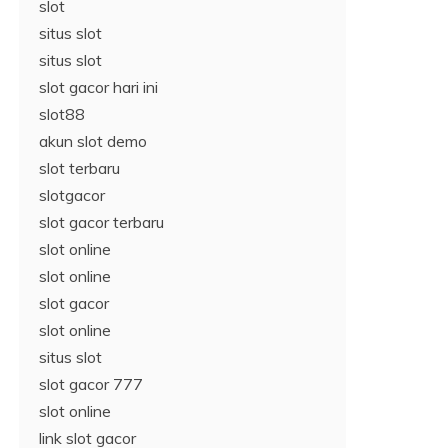
slot
situs slot
situs slot
slot gacor hari ini
slot88
akun slot demo
slot terbaru
slotgacor
slot gacor terbaru
slot online
slot online
slot gacor
slot online
situs slot
slot gacor 777
slot online
link slot gacor