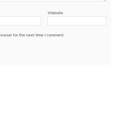
Website
rowser for the next time I comment.