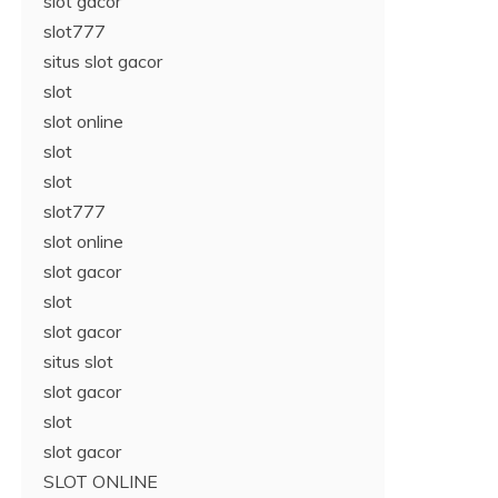
slot gacor
slot777
situs slot gacor
slot
slot online
slot
slot
slot777
slot online
slot gacor
slot
slot gacor
situs slot
slot gacor
slot
slot gacor
SLOT ONLINE