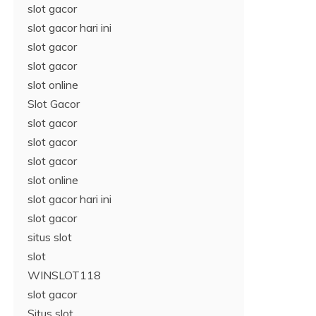
slot gacor
slot gacor hari ini
slot gacor
slot gacor
slot online
Slot Gacor
slot gacor
slot gacor
slot gacor
slot online
slot gacor hari ini
slot gacor
situs slot
slot
WINSLOT118
slot gacor
Situs slot