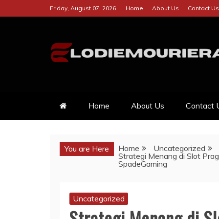
Skip
Friday, August 07, 2026
Home
About Us
Contact Us
to
content
ELODIEMOURIERA
Home
About Us
Contact 
Home
Uncategorized
You are Here
Strategi Menang di Slot Prag
SpadeGaming
Uncategorized
Strategi Menang di Sl