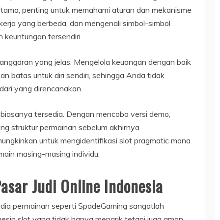
ertama, penting untuk memahami aturan dan mekanisme
a kerja yang berbeda, dan mengenali simbol-simbol
 keuntungan tersendiri.
anggaran yang jelas. Mengelola keuangan dengan baik
an batas untuk diri sendiri, sehingga Anda tidak
ari yang direncanakan.
biasanya tersedia. Dengan mencoba versi demo,
ng struktur permainan sebelum akhirnya
mungkinkan untuk mengidentifikasi slot pragmatic mana
main masing-masing individu.
sar Judi Online Indonesia
yedia permainan seperti SpadeGaming sangatlah
sin slot yang tidak hanya menarik tetapi juga aman