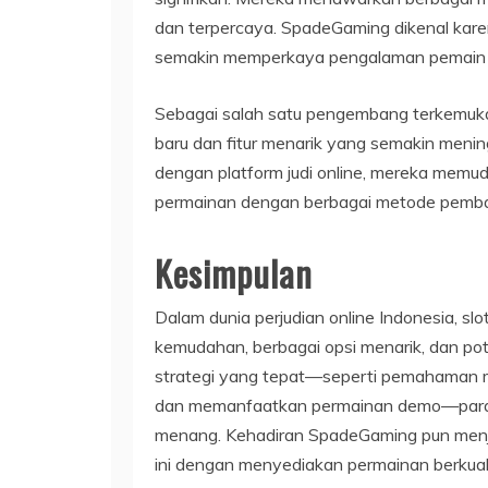
dan terpercaya. SpadeGaming dikenal kare
semakin memperkaya pengalaman pemain di
Sebagai salah satu pengembang terkemuk
baru dan fitur menarik yang semakin mening
dengan platform judi online, mereka memu
permainan dengan berbagai metode pemb
Kesimpulan
Dalam dunia perjudian online Indonesia, slo
kemudahan, berbagai opsi menarik, dan p
strategi yang tepat—seperti pemahaman 
dan memanfaatkan permainan demo—para 
menang. Kehadiran SpadeGaming pun menja
ini dengan menyediakan permainan berkuali