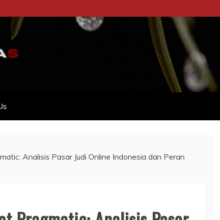
S
Us
matic: Analisis Pasar Judi Online Indonesia dan Peran
ot Pragmatic: Analisis Pasar