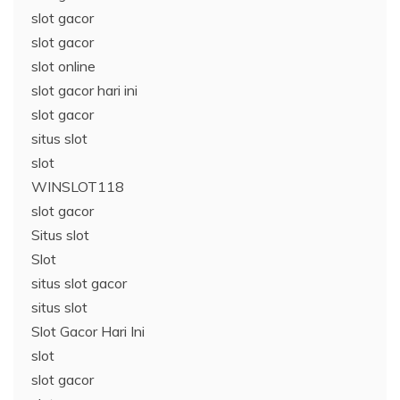
slot gacor
slot gacor
slot online
slot gacor hari ini
slot gacor
situs slot
slot
WINSLOT118
slot gacor
Situs slot
Slot
situs slot gacor
situs slot
Slot Gacor Hari Ini
slot
slot gacor