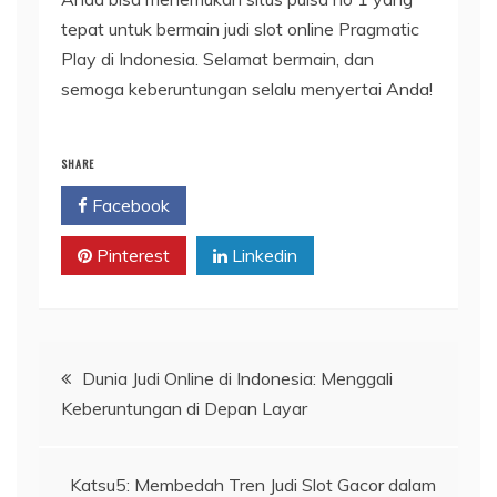
tepat untuk bermain judi slot online Pragmatic
Play di Indonesia. Selamat bermain, dan
semoga keberuntungan selalu menyertai Anda!
SHARE
Facebook
Twitter
Pinterest
Linkedin
Post
Dunia Judi Online di Indonesia: Menggali
Keberuntungan di Depan Layar
navigation
Katsu5: Membedah Tren Judi Slot Gacor dalam