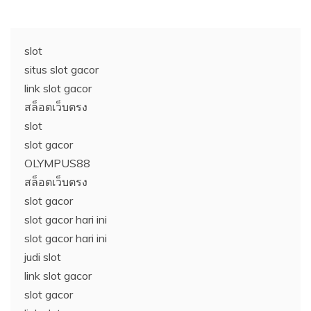
slot
situs slot gacor
link slot gacor
สล็อตเว็บตรง
slot
slot gacor
OLYMPUS88
สล็อตเว็บตรง
slot gacor
slot gacor hari ini
slot gacor hari ini
judi slot
link slot gacor
slot gacor