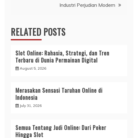
Industri Perjudian Modern
RELATED POSTS
Slot Online: Rahasia, Strategi, dan Tren
Terbaru di Dunia Permainan Digital
August 5, 2026
Merasakan Sensasi Taruhan Online di
Indonesia
July 31, 2026
Semua Tentang Judi Online: Dari Poker
Hingga Slot