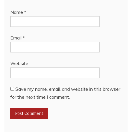
Name
*
Email
*
Website
Save my name, email, and website in this browser
for the next time I comment.