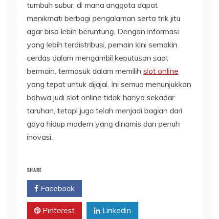
tumbuh subur, di mana anggota dapat
menikmati berbagi pengalaman serta trik jitu
agar bisa lebih beruntung. Dengan informasi
yang lebih terdistribusi, pemain kini semakin
cerdas dalam mengambil keputusan saat
bermain, termasuk dalam memilih
slot online
yang tepat untuk dijajal. Ini semua menunjukkan
bahwa judi slot online tidak hanya sekadar
taruhan, tetapi juga telah menjadi bagian dari
gaya hidup modern yang dinamis dan penuh
inovasi.
SHARE
Facebook
Twitter
Pinterest
Linkedin