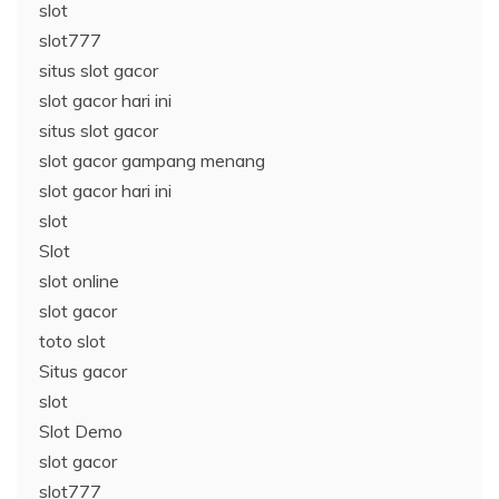
slot
slot777
situs slot gacor
slot gacor hari ini
situs slot gacor
slot gacor gampang menang
slot gacor hari ini
slot
Slot
slot online
slot gacor
toto slot
Situs gacor
slot
Slot Demo
slot gacor
slot777