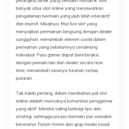
perangkat lunak yang semakin mutakhir. Kini,
banyak situs slot online yang menawarkan
pengalaman bermain yang jauh lebih interaktif
dan imersif. Misalnya, fitur live slot yang
menyajikan permainan langsung dengan dealer
sungguhan, menambah elemen sosial dalam
permainan yang sebelumnya cenderung
individual. Para gamer dapat berinteraksi
dengan pemain lain dan dealer secara real-
time, menambah serunya taruhan setiap
putaran.
Tak kalah penting, dalam membahas judi slot
online adalah munculnya komunitas penggemar
yang aktif. Mereka saling berbagi tips dan
strategi, sehingga proses bermain pun semakin
berwarna. Forum-forum dan grup media sosial