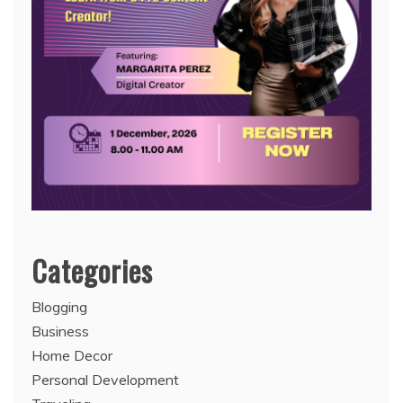
Categories
Blogging
Business
Home Decor
Personal Development