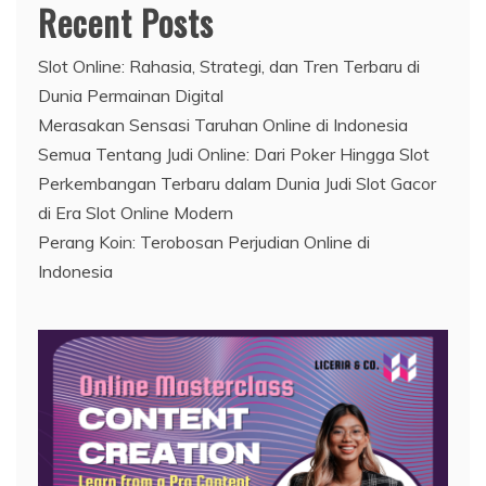
Recent Posts
Slot Online: Rahasia, Strategi, dan Tren Terbaru di
Dunia Permainan Digital
Merasakan Sensasi Taruhan Online di Indonesia
Semua Tentang Judi Online: Dari Poker Hingga Slot
Perkembangan Terbaru dalam Dunia Judi Slot Gacor
di Era Slot Online Modern
Perang Koin: Terobosan Perjudian Online di
Indonesia