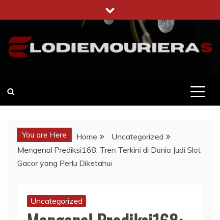
Skip
to
content
ELODIEMOURIERAS
You are Here
Home
Uncategorized
Mengenal Prediksi168: Tren Terkini di Dunia Judi Slot
Gacor yang Perlu Diketahui
Uncategorized