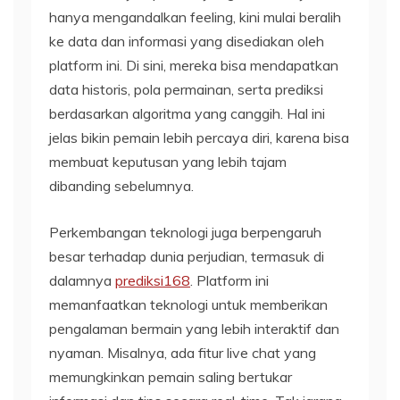
hanya mengandalkan feeling, kini mulai beralih
ke data dan informasi yang disediakan oleh
platform ini. Di sini, mereka bisa mendapatkan
data historis, pola permainan, serta prediksi
berdasarkan algoritma yang canggih. Hal ini
jelas bikin pemain lebih percaya diri, karena bisa
membuat keputusan yang lebih tajam
dibanding sebelumnya.
Perkembangan teknologi juga berpengaruh
besar terhadap dunia perjudian, termasuk di
dalamnya
prediksi168
. Platform ini
memanfaatkan teknologi untuk memberikan
pengalaman bermain yang lebih interaktif dan
nyaman. Misalnya, ada fitur live chat yang
memungkinkan pemain saling bertukar