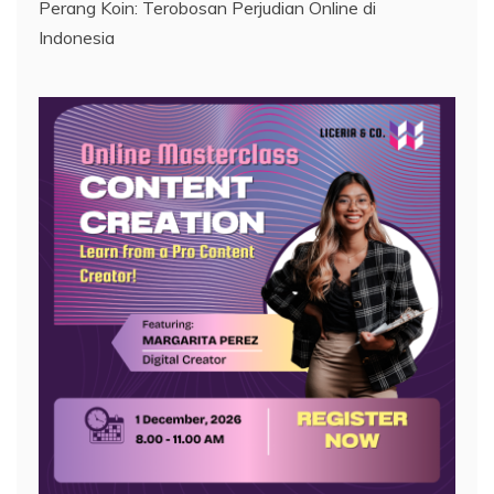
Perang Koin: Terobosan Perjudian Online di
Indonesia