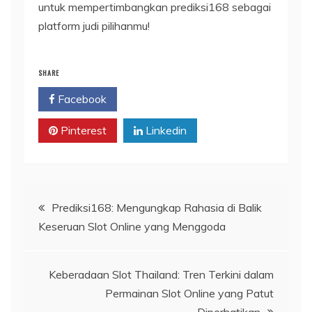
untuk mempertimbangkan prediksi168 sebagai
platform judi pilihanmu!
SHARE
Facebook
Twitter
Pinterest
Linkedin
Post
Prediksi168: Mengungkap Rahasia di Balik
Keseruan Slot Online yang Menggoda
navigation
Keberadaan Slot Thailand: Tren Terkini dalam
Permainan Slot Online yang Patut