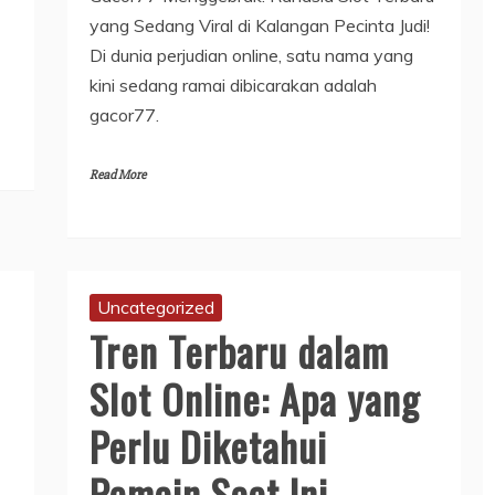
yang Sedang Viral di Kalangan Pecinta Judi!
Di dunia perjudian online, satu nama yang
kini sedang ramai dibicarakan adalah
gacor77.
Read More
Uncategorized
Tren Terbaru dalam
Slot Online: Apa yang
Perlu Diketahui
Pemain Saat Ini