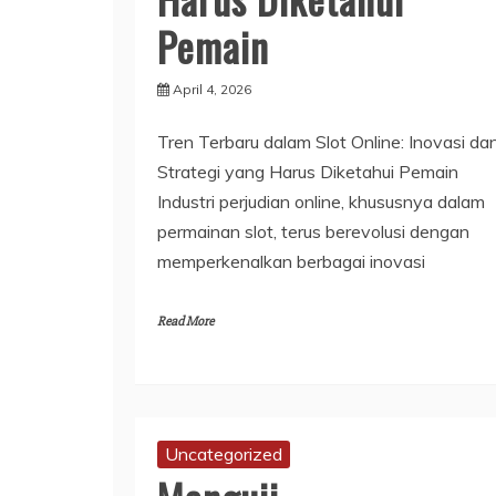
Pemain
April 4, 2026
Tren Terbaru dalam Slot Online: Inovasi da
Strategi yang Harus Diketahui Pemain
Industri perjudian online, khususnya dalam
permainan slot, terus berevolusi dengan
memperkenalkan berbagai inovasi
Read More
Uncategorized