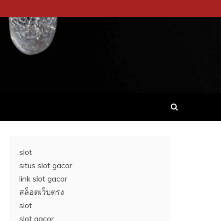
slot
situs slot gacor
link slot gacor
สล็อตเว็บตรง
slot
slot gacor