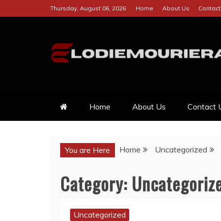
Skip
Thursday, August 06, 2026
Home
About Us
Contact
to
content
ELODIEMOURIERA
Home
About Us
Contact 
Home
Uncategorized
You are Here
Category:
Uncategoriz
Uncategorized