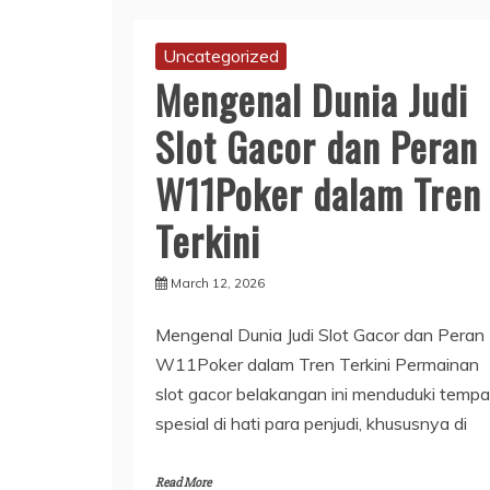
Uncategorized
Mengenal Dunia Judi
Slot Gacor dan Peran
W11Poker dalam Tren
Terkini
March 12, 2026
Mengenal Dunia Judi Slot Gacor dan Peran
W11Poker dalam Tren Terkini Permainan
slot gacor belakangan ini menduduki tempa
spesial di hati para penjudi, khususnya di
Read More