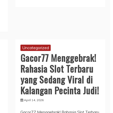
Uncategorized
Gacor77 Menggebrak!
Rahasia Slot Terbaru
yang Sedang Viral di
Kalangan Pecinta Judi!
April 14, 2026
Gacor77 Menggebrak! Rahasia Slot Terbaru