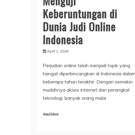
Menguji
Keberuntungan di
Dunia Judi Online
Indonesia
April 2, 2026
Perjudian online telah menjadi topik yang
hangat diperbincangkan di Indonesia dala
beberapa tahun terakhir. Dengan semakin
mudahnya akses internet dan perangkat
teknologi, banyak orang mulai
Read More