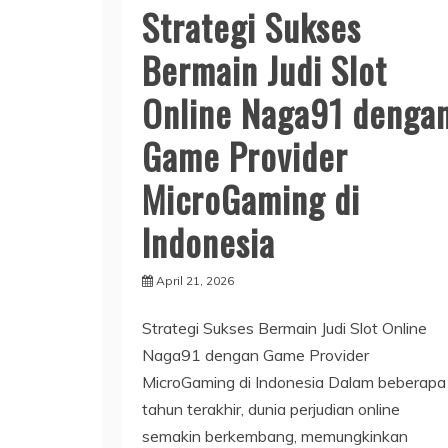
Strategi Sukses
Bermain Judi Slot
Online Naga91 denga
Game Provider
MicroGaming di
Indonesia
April 21, 2026
Strategi Sukses Bermain Judi Slot Online
Naga91 dengan Game Provider
MicroGaming di Indonesia Dalam beberapa
tahun terakhir, dunia perjudian online
semakin berkembang, memungkinkan